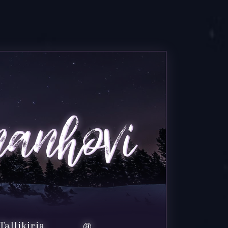
Tallikirja
@