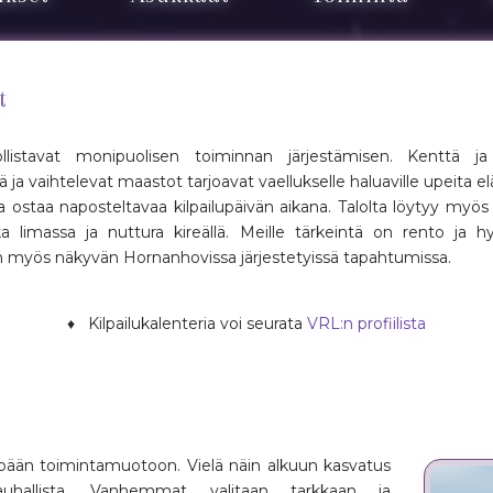
t
llistavat monipuolisen toiminnan järjestämisen. Kenttä j
ä ja vaihtelevat maastot tarjoavat vaellukselle haluaville upeita el
va ostaa naposteltavaa kilpailupäivän aikana. Talolta löytyy myös v
massa ja nuttura kireällä. Meille tärkeintä on rento ja h
n myös näkyvän Hornanhovissa järjestetyissä tapahtumissa.
♦ Kilpailukalenteria voi seurata
VRL:n profiilista
mpään toimintamuotoon. Vielä näin alkuun kasvatus
uhallista. Vanhemmat valitaan tarkkaan ja