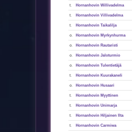
t.
Hornanhovin Willivadelma
t.
Hornanhovin Villivadelma
t.
Hornanhovin Taikalilja
o.
Hornanhovin Myrkynhurma
o.
Hornanhovin Rautaristi
o.
Hornanhovin Jaloturmio
o.
Hornanhovin Tulentietäjä
t.
Hornanhovin Kuurakaneli
o.
Hornanhovin Husaari
t.
Hornanhovin Myyttinen
t.
Hornanhovin Unimarja
t.
Hornanhovin Hiljainen Ilta
t.
Hornanhovin Carmiwa