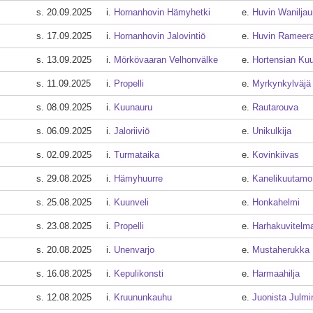
s. 20.09.2025
i.
Hornanhovin Hämyhetki
e.
Huvin Waniljau
s. 17.09.2025
i.
Hornanhovin Jalovintiö
e.
Huvin Rameer
s. 13.09.2025
i.
Mörkövaaran Velhonvälke
e.
Hortensian Kuul
s. 11.09.2025
i.
Propelli
e.
Myrkynkylväjä
s. 08.09.2025
i.
Kuunauru
e.
Rautarouva
s. 06.09.2025
i.
Jaloriiviö
e.
Unikulkija
s. 02.09.2025
i.
Turmataika
e.
Kovinkiivas
s. 29.08.2025
i.
Hämyhuurre
e.
Kanelikuutamo
s. 25.08.2025
i.
Kuunveli
e.
Honkahelmi
s. 23.08.2025
i.
Propelli
e.
Harhakuvitelm
s. 20.08.2025
i.
Unenvarjo
e.
Mustaherukka
s. 16.08.2025
i.
Kepulikonsti
e.
Harmaahilja
s. 12.08.2025
i.
Kruununkauhu
e.
Juonista Julmi