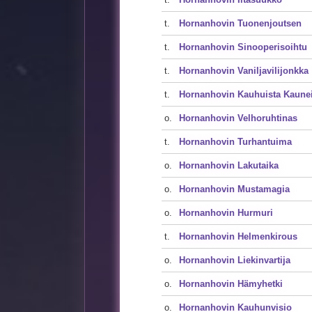
t.
Hornanhovin Tuonenjoutsen
t.
Hornanhovin Sinooperisoihtu
t.
Hornanhovin Vaniljavilijonkka
t.
Hornanhovin Kauhuista Kaune
o.
Hornanhovin Velhoruhtinas
t.
Hornanhovin Turhantuima
o.
Hornanhovin Lakutaika
o.
Hornanhovin Mustamagia
o.
Hornanhovin Hurmuri
t.
Hornanhovin Helmenkirous
o.
Hornanhovin Liekinvartija
o.
Hornanhovin Hämyhetki
o.
Hornanhovin Kauhunvisio