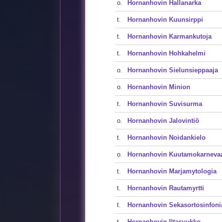
o.
Hornanhovin Hallanarka
t.
Hornanhovin Kuunsirppi
t.
Hornanhovin Karmankutoja
t.
Hornanhovin Hohkahelmi
o.
Hornanhovin Sielunsieppaaja
o.
Hornanhovin Minion
t.
Hornanhovin Suvisurma
o.
Hornanhovin Jalovintiö
t.
Hornanhovin Noidankielo
o.
Hornanhovin Kuutamokarnevaa
t.
Hornanhovin Marjamytologia
t.
Hornanhovin Rautamyrtti
t.
Hornanhovin Sekasortosinfoni
t.
Hornanhovin Iltasuukko