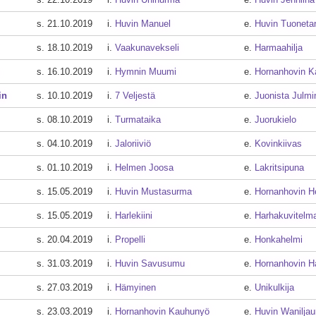
s. 21.10.2019
i.
Huvin Manuel
e.
Huvin Tuoneta
s. 18.10.2019
i.
Vaakunavekseli
e.
Harmaahilja
s. 16.10.2019
i.
Hymnin Muumi
e.
Hornanhovin Ka
in
s. 10.10.2019
i.
7 Veljestä
e.
Juonista Julmi
s. 08.10.2019
i.
Turmataika
e.
Juorukielo
s. 04.10.2019
i.
Jaloriiviö
e.
Kovinkiivas
s. 01.10.2019
i.
Helmen Joosa
e.
Lakritsipuna
s. 15.05.2019
i.
Huvin Mustasurma
e.
Hornanhovin H
s. 15.05.2019
i.
Harlekiini
e.
Harhakuvitelm
s. 20.04.2019
i.
Propelli
e.
Honkahelmi
s. 31.03.2019
i.
Huvin Savusumu
e.
Hornanhovin H
s. 27.03.2019
i.
Hämyinen
e.
Unikulkija
s. 23.03.2019
i.
Hornanhovin Kauhunyö
e.
Huvin Waniljau