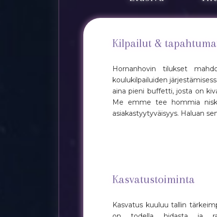
Kilpailut & tapahtuma
Hornanhovin tilukset mahdo
koulukilpailuiden järjestämisess
aina pieni buffetti, josta on ki
Me emme tee hommia niska li
asiakastyytyväisyys. Haluan se
Kasvatustoiminta
Kasvatus kuuluu tallin tärkei
on todella hidasta ja ra