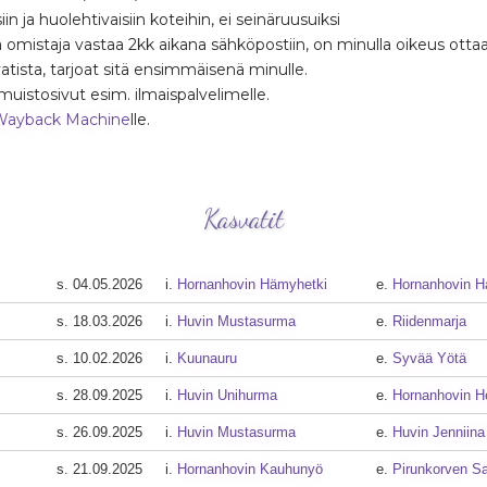
in ja huolehtivaisiin koteihin, ei seinäruusuiksi
ä omistaja vastaa 2kk aikana sähköpostiin, on minulla oikeus ottaa
tista, tarjoat sitä ensimmäisenä minulle.
muistosivut esim. ilmaispalvelimelle.
Wayback Machine
lle.
Kasvatit
s. 04.05.2026
i.
Hornanhovin Hämyhetki
e.
Hornanhovin H
s. 18.03.2026
i.
Huvin Mustasurma
e.
Riidenmarja
s. 10.02.2026
i.
Kuunauru
e.
Syvää Yötä
s. 28.09.2025
i.
Huvin Unihurma
e.
Hornanhovin H
s. 26.09.2025
i.
Huvin Mustasurma
e.
Huvin Jenniina
s. 21.09.2025
i.
Hornanhovin Kauhunyö
e.
Pirunkorven Sa