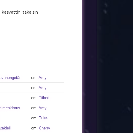
 kasvattini takaisin
avuhengetär
om.
Amy
om.
Amy
om.
Tiikeri
elmenkirous
om.
Amy
om.
Tuire
takieli
om.
Cherry