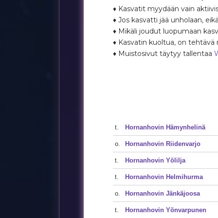
♦ Kasvatit myydään vain aktiivisi
♦ Jos kasvatti jää unholaan, eik
♦ Mikäli joudut luopumaan kasva
♦ Kasvatin kuoltua, on tehtävä 
♦ Muistosivut täytyy tallentaa
t.
Hornanhovin Hämynhelinä
o.
Hornanhovin Riidenvarjo
t.
Hornanhovin Yölilja
t.
Hornanhovin Helmihurma
o.
Hornanhovin Jänkäjoosa
t.
Hornanhovin Yönvarpunen