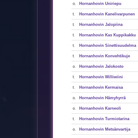
o.
Hornanhovin Uniriepu
t.
Hornanhovin Kanelivarpunen
t.
Hornanhovin Jalopiina
t.
Hornanhovin Kas Kuppikakku
t.
Hornanhovin Sinettisuudelma
t.
Hornanhovin Konvehtikuje
o.
Hornanhovin Jalokosto
t.
Hornanhovin Williwiini
t.
Hornanhovin Kermaisa
o.
Hornanhovin Hämyhyrrä
o.
Hornanhovin Karneoli
t.
Hornanhovin Turmiotarina
o.
Hornanhovin Metsänvartija