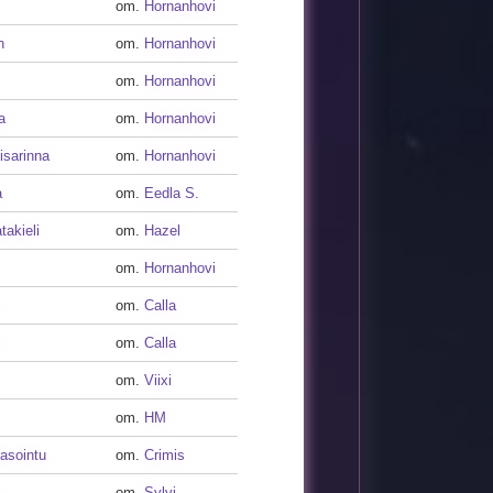
om.
Hornanhovi
n
om.
Hornanhovi
om.
Hornanhovi
a
om.
Hornanhovi
isarinna
om.
Hornanhovi
a
om.
Eedla S.
takieli
om.
Hazel
om.
Hornanhovi
om.
Calla
om.
Calla
om.
Viixi
om.
HM
asointu
om.
Crimis
om.
Sylvi