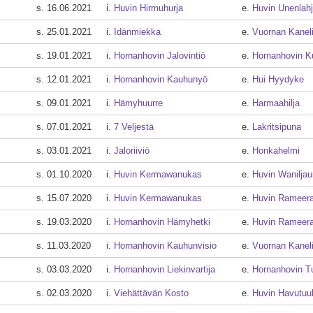
s. 16.06.2021
i.
Huvin Hirmuhurja
e.
Huvin Unenlah
s. 25.01.2021
i.
Idänmiekka
e.
Vuornan Kaneli
s. 19.01.2021
i.
Hornanhovin Jalovintiö
e.
Hornanhovin K
s. 12.01.2021
i.
Hornanhovin Kauhunyö
e.
Hui Hyydyke
s. 09.01.2021
i.
Hämyhuurre
e.
Harmaahilja
s. 07.01.2021
i.
7 Veljestä
e.
Lakritsipuna
s. 03.01.2021
i.
Jaloriiviö
e.
Honkahelmi
s. 01.10.2020
i.
Huvin Kermawanukas
e.
Huvin Waniljau
s. 15.07.2020
i.
Huvin Kermawanukas
e.
Huvin Rameer
s. 19.03.2020
i.
Hornanhovin Hämyhetki
e.
Huvin Rameer
s. 11.03.2020
i.
Hornanhovin Kauhunvisio
e.
Vuornan Kaneli
s. 03.03.2020
i.
Hornanhovin Liekinvartija
e.
Hornanhovin T
s. 02.03.2020
i.
Viehättävän Kosto
e.
Huvin Havutuul