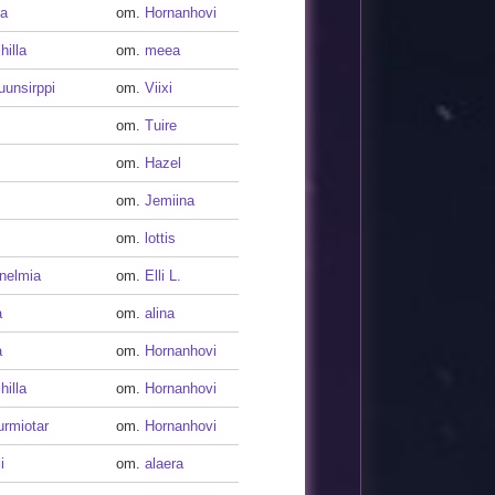
ja
om.
Hornanhovi
hilla
om.
meea
uunsirppi
om.
Viixi
om.
Tuire
om.
Hazel
om.
Jemiina
om.
lottis
nelmia
om.
Elli L.
a
om.
alina
a
om.
Hornanhovi
hilla
om.
Hornanhovi
urmiotar
om.
Hornanhovi
i
om.
alaera