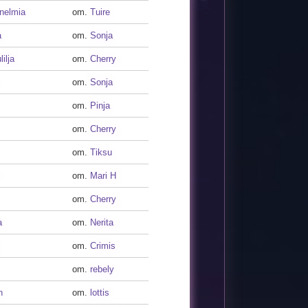
nelmia
om.
Tuire
a
om.
Sonja
ilja
om.
Cherry
om.
Sonja
om.
Pinja
om.
Cherry
om.
Tiksu
om.
Mari H
om.
Cherry
a
om.
Nerita
om.
Crimis
om.
rebely
n
om.
lottis