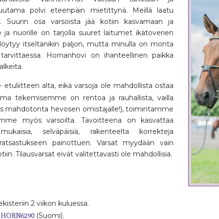
uutama polvi eteenpäin mietittynä. Meillä laatu
 Suurin osa varsoista jää kotiin kasvamaan ja
e ja nuorille on tarjolla suuret laitumet ikätoverien
öytyy itseltänikin paljon, mutta minulla on monta
tarvittaessa. Hornanhovi on ihanteellinen paikka
lkeita.
- etuliitteen alta, eikä varsoja ole mahdollista ostaa
Oma tekemisemme on rentoa ja rauhallista, vailla
ähes mahdotonta hevosen omistajalle!), toimintamme
ivomme myös varsoilta. Tavoitteena on kasvattaa
mukaisia, selväpäisiä, rakenteelta korrekteja
uratsastukseen painottuen. Varsat myydään vain
tiin. Tilausvarsat eivät valitettavasti ole mahdollisia.
kisteriin 2 viikon kuluessa.
i
HORN6290
(Suomi).