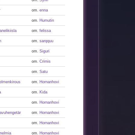
r
om.
enna
om.
Humutin
nelikiisla
om.
felissa
n
om.
sarqquu
om.
Siguri
om.
Crimis
om.
Satu
elmenkirous
om.
Hornanhovi
a
om.
Kida
om.
Hornanhovi
avuhengetär
om.
Hornanhovi
om.
Hornanhovi
nelmia
om.
Hornanhovi