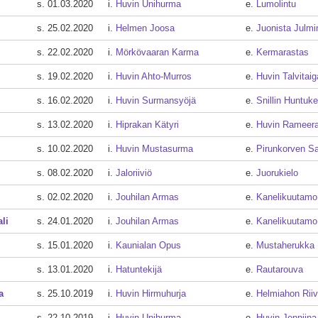
s. 01.03.2020
i.
Huvin Unihurma
e.
Lumolintu
s. 25.02.2020
i.
Helmen Joosa
e.
Juonista Julmi
s. 22.02.2020
i.
Mörkövaaran Karma
e.
Kermarastas
s. 19.02.2020
i.
Huvin Ahto-Murros
e.
Huvin Talvitaig
s. 16.02.2020
i.
Huvin Surmansyöjä
e.
Snillin Huntuke
s. 13.02.2020
i.
Hiprakan Kätyri
e.
Huvin Rameer
s. 10.02.2020
i.
Huvin Mustasurma
e.
Pirunkorven Sa
s. 08.02.2020
i.
Jaloriiviö
e.
Juorukielo
s. 02.02.2020
i.
Jouhilan Armas
e.
Kanelikuutamo
li
s. 24.01.2020
i.
Jouhilan Armas
e.
Kanelikuutamo
s. 15.01.2020
i.
Kaunialan Opus
e.
Mustaherukka
s. 13.01.2020
i.
Hatuntekijä
e.
Rautarouva
a
s. 25.10.2019
i.
Huvin Hirmuhurja
e.
Helmiahon Riiv
s. 22.10.2019
i.
Huvin Unihurma
e.
Huvin Jenniina