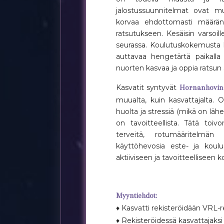
jalostussuunnitelmat ovat m
korvaa ehdottomasti määrän.
ratsutukseen. Kesäisin varsoill
seurassa. Koulutuskokemusta l
auttavaa hengetärtä paikalla 
nuorten kasvaa ja oppia ratsun a
Kasvatit syntyvät
Hornanhovin
muualta, kuin kasvattajalta. 
huolta ja stressiä (mikä on l
on tavoitteellista. Tätä to
terveitä, rotumääritelmän 
käyttöhevosia este- ja koul
aktiiviseen ja tavoitteelliseen ko
Myyntiehdot:
♦ Kasvatti rekisteröidään VRL-re
♦ Rekisteröidessä kasvattajaks